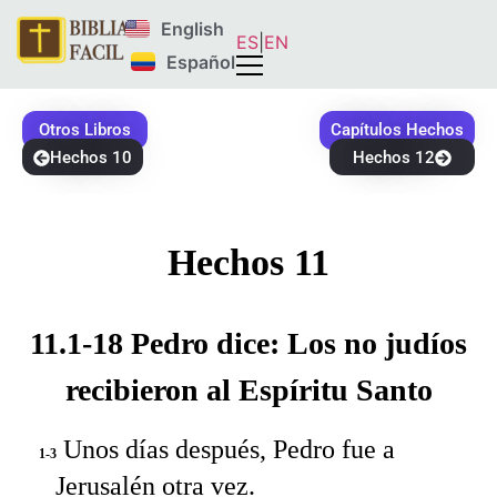
English
ES
|
EN
Español
Otros Libros
Capítulos Hechos
Hechos 10
Hechos 12
Hechos 11
11.1-18 Pedro dice: Los no judíos
recibieron al Espíritu Santo
Unos días después, Pedro fue a
1-3
Jerusalén otra vez.