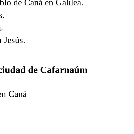
blo de Caná en Galilea.
s.
.
n Jesús.
a ciudad de Cafarnaúm
en Caná