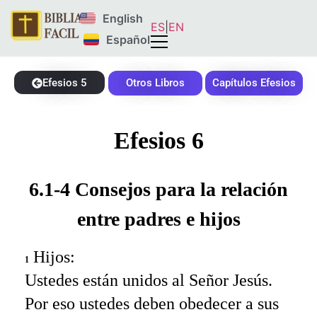
English
ES
|
EN
Español
Efesios 5
Otros Libros
Capítulos Efesios
Efesios 6
6.1-4 Consejos para la relación
entre padres e hijos
Hijos:
1
Ustedes están unidos al Señor Jesús.
Por eso ustedes deben obedecer a sus