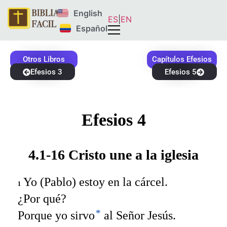
English
ES
|
EN
Español
Otros Libros
Capítulos Efesios
Efesios 3
Efesios 5
Efesios 4
4.1-16 Cristo une a la iglesia
Yo (Pablo) estoy en la cárcel.
1
¿Por qué?
*
Porque yo sirvo
al Señor Jesús.